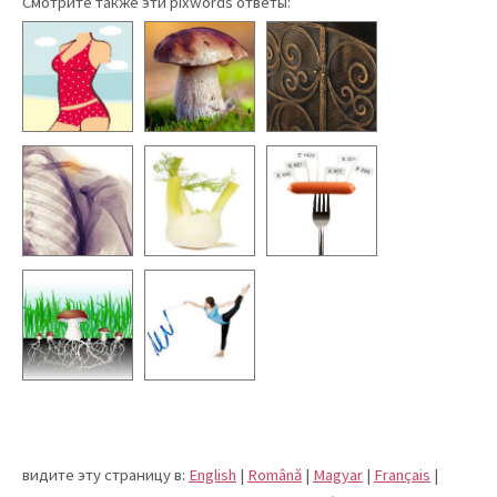
Смотрите также эти pixwords ответы:
видите эту страницу в:
English
|
Română
|
Magyar
|
Français
|