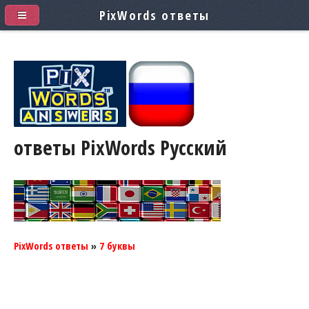
PixWords ответы
ответы PixWords
Pусский
PixWords ответы
»
7 буквы