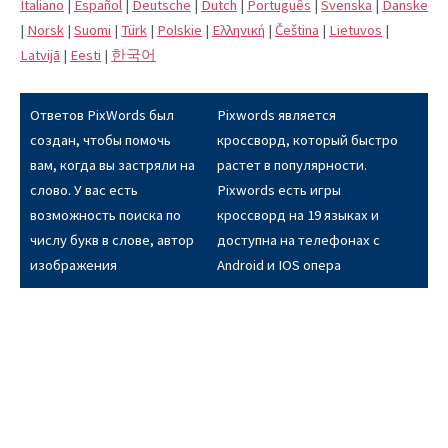
Italiano
|
Español
|
Deutsche
|
Dutch
|
Português
|
Svenska
|
Danske
|
Norsk
|
Suomi
|
Türk
|
Polskie
|
Eλληνική
|
Čeština
|
Lietuvos
|
Latvijā
|
Eesti
|
한국어
Ответов PixWords был
Pixwords является
создан, чтобы помочь
кроссворд, который быстро
вам, когда вы застряли на
растет в популярности.
слово. У вас есть
Pixwords есть игры
возможность поиска по
кроссворд на 19 языках и
числу букв в слове, автор
доступна на телефонах с
изображения
Android и IOS опера