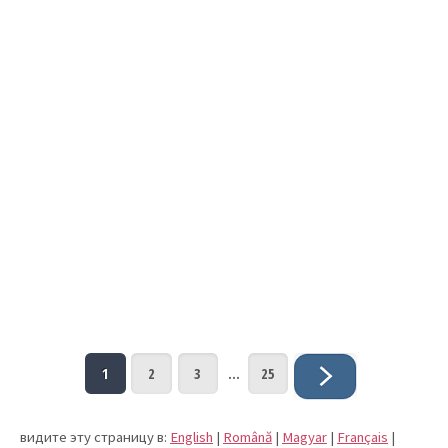
1
2
3
...
25
видите эту страницу в:
English
|
Română
|
Magyar
|
Français
|