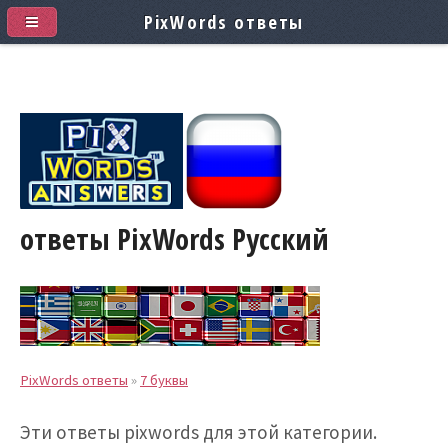
PixWords ответы
ответы PixWords
Pусский
PixWords ответы
»
7 буквы
Эти ответы pixwords для этой категории.