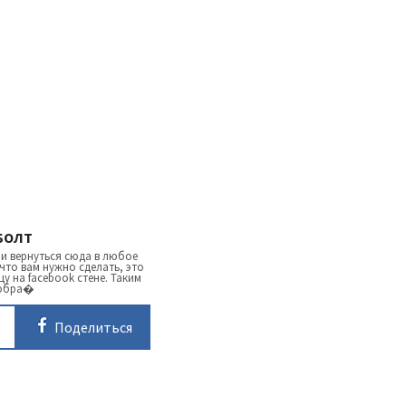
БОЛТ
 и вернуться сюда в любое
 что вам нужно сделать, это
цу на facebook стене. Таким
обра�
Поделиться