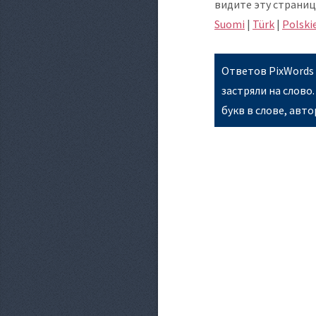
видите эту страниц
Suomi
|
Türk
|
Polski
Ответов PixWords 
застряли на слово.
букв в слове, авт