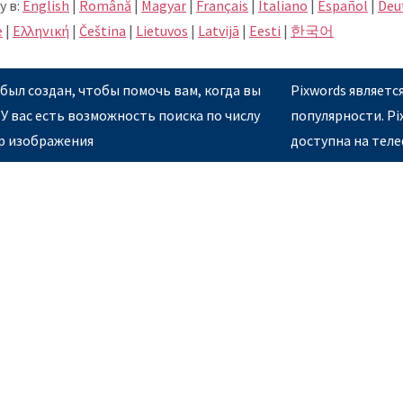
у в:
English
|
Română
|
Magyar
|
Français
|
Italiano
|
Español
|
Deu
e
|
Eλληνική
|
Čeština
|
Lietuvos
|
Latvijā
|
Eesti
|
한국어
был создан, чтобы помочь вам, когда вы
Pixwords являетс
 У вас есть возможность поиска по числу
популярности. Pi
ор изображения
доступна на теле