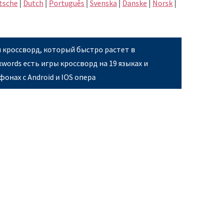
tsche
|
Dutch
|
Português
|
Svenska
|
Danske
|
Norsk
|
я кроссворд, который быстро растет в
xwords есть игры кроссворд на 19 языках и
фонах с Android и IOS опера