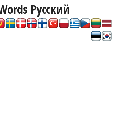
Words
Pусский