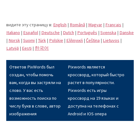
видите эту страницу в:
English
|
Română
|
Magyar
|
Français
|
Italiano
|
Español
|
Deutsche
|
Dutch
|
Português
|
Svenska
|
Danske
|
Norsk
|
Suomi
|
Türk
|
Polskie
|
Eλληνική
|
Čeština
|
Lietuvos
|
Latvijā
|
Eesti
|
한국어
Ответов PixWords был
Pixwords является
создан, чтобы помочь
кроссворд, который быстро
вам, когда вы застряли на
растет в популярности.
слово. У вас есть
Pixwords есть игры
возможность поиска по
кроссворд на 19 языках и
числу букв в слове, автор
доступна на телефонах с
изображения
Android и IOS опера