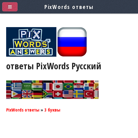
PixWords ответы
ответы PixWords
Pусский
PixWords ответы
»
3 буквы