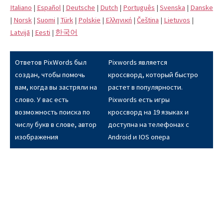
Italiano
|
Español
|
Deutsche
|
Dutch
|
Português
|
Svenska
|
Danske
|
Norsk
|
Suomi
|
Türk
|
Polskie
|
Eλληνική
|
Čeština
|
Lietuvos
|
Latvijā
|
Eesti
|
한국어
Ответов PixWords был
Pixwords является
создан, чтобы помочь
кроссворд, который быстро
вам, когда вы застряли на
растет в популярности.
слово. У вас есть
Pixwords есть игры
возможность поиска по
кроссворд на 19 языках и
числу букв в слове, автор
доступна на телефонах с
изображения
Android и IOS опера