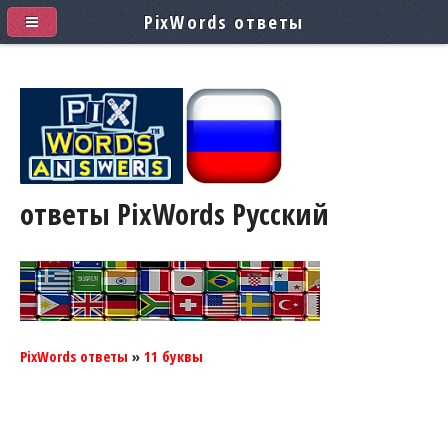
PixWords ответы
ответы PixWords
Pусский
PixWords ответы
»
11 буквы